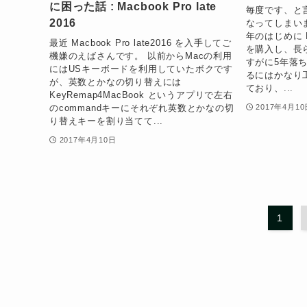
に困った話 : Macbook Pro late
毎度です、と
2016
なってしまいま
年のはじめに Mac
最近 Macbook Pro late2016 を入手してご
を購入し、長
機嫌のえばさんです。 以前からMacの利用
すがに5年落
にはUSキーボードを利用していたボクです
るにはかなり
が、英数とかなの切り替えには
ており、...
KeyRemap4MacBook というアプリで左右
のcommandキーにそれぞれ英数とかなの切
2017年4月10
り替えキーを割り当てて...
2017年4月10日
1