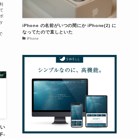
利
て
ボ
y
iPhone の名前がいつの間にか iPhone(2) に
なってたので直しといた
で
iPhone
ac
ない
F-