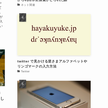
や
ネット関連
て
。
が
入
い
ac
twitter で見かける逆さまアルファベットや
リンゴマークの入力方法
Twitter
c
とし