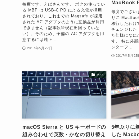
MacBook P
毎度です、えばさんです。 ボクの使ってい
る MBP は USB-C PD による充電が採用
毎度でござい
されており、これまでの Magsafe が採用
りに MacBoo
された AC アダプタのように互換品が利用
移行したわけで
できません（記事執筆現在出回っていな
チェンジした M
い）。そのため、予備の AC アダプタを用
た仕様になに
意するには純正...
す。 特に外
ンターフ...
2017年5月27日
2017年5月25
Mac
macOS Sierra と US キーボードの
5年ぶりに
組み合わせで英数・かなの切り替え
した Macboo