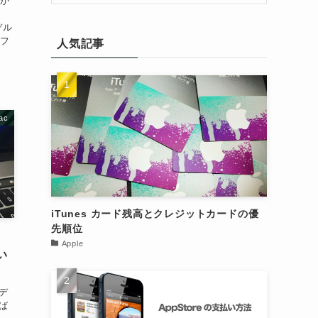
ルが
デル
ラフ
人気記事
ac
iTunes カード残高とクレジットカードの優
先順位
Apple
い
デ
ば