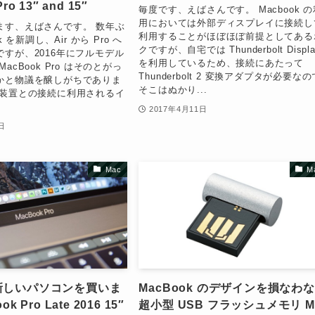
ro 13″ and 15″
毎度です、えばさんです。 Macbook の
用においては外部ディスプレイに接続し
ます、えばさんです。 数年ぶ
利用することがほぼほぼ前提としてある
k を新調し、Air から Pro へ
クですが、自宅では Thunderbolt Displa
すが、2016年にフルモデル
を利用しているため、接続にあたって
acBook Pro はそのとがっ
Thunderbolt 2 変換アダプタが必要なの
かと物議を醸しがちでありま
そこはぬかり...
部装置との接続に利用されるイ
2017年4月11日
日
Mac
M
新しいパソコンを買いま
MacBook のデザインを損なわ
k Pro Late 2016 15″
超小型 USB フラッシュメモリ M