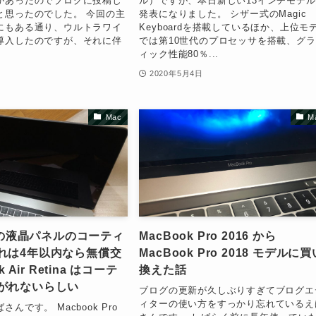
があったのでブログに投稿し
ル）ですが、本日新しい13インチモデ
と思ったのでした。 今回の主
発表になりました。 シザー式のMagic
にもある通り、ウルトラワイ
Keyboardを搭載しているほか、上位モ
導入したのですが、それに伴
では第10世代のプロセッサを搭載、グ
ィック性能80％...
日
2020年5月4日
Mac
M
k の液晶パネルのコーティ
MacBook Pro 2016 から
れは4年以内なら無償交
MacBook Pro 2018 モデルに買
k Air Retina はコーテ
換えた話
がれないらしい
ブログの更新が久しぶりすぎてブログエ
ィターの使い方をすっかり忘れているえ
んです。 Macbook Pro