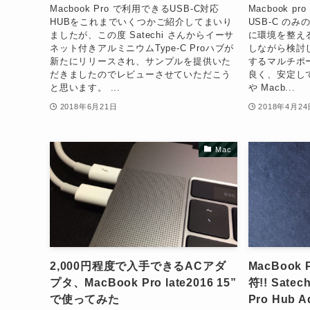
Macbook Pro で利用できるUSB-C対応
Macbook 
HUBをこれまでいくつかご紹介してまいり
USB-C の
ましたが、この度 Satechi さんからイーサ
に環境を整え
ネット付きアルミニウムType-C Proハブが
しながら検討
新たにリリースされ、サンプルを提供いた
するマルチポ
だきましたのでレビューさせていただこう
良く、安定して
と思います。 ...
や Macb...
2018年6月21日
2018年4月24
Mac
2,000円程度で入手できるACアダ
MacBook
プタ、MacBook Pro late2016 15”
符!! Sate
で使ってみた
Pro Hub Ad