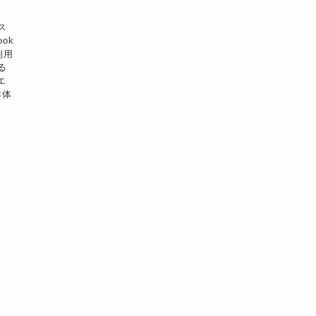
ス
ok
利用
る
エ
本体