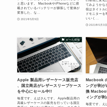
の環境に変化
と思います。 MacbookやiPhoneなどに搭
てみようかな
載されているバッテリーが膨張して筐体が
役はタイトル
変形した、な...
ドモニターを
いいく...
2021年5月9日
2021年5月3
セール情報
Apple 製品用レザーケース販売店
Macboo
、国立商店がレザースリーブケース
ングが剥が
を中心にセール中!!
換 Macboo
ィングが剥
毎度です、えばさんです。 Apple製品用の
高級レザーケースの販売を行っている国立
毎度です、えばさ