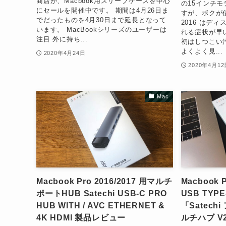
商店が、Macbook用スリーブケースを中心
の15インチ
にセールを開催中です。 期間は4月26日ま
すが、ボクが使っ
でだったものを4月30日まで延長となって
2016 はデ
います。 MacBookシリーズのユーザーは
れる症状が早
注目 外に持ち...
初はしつこい
よくよく見...
2020年4月24日
2020年4月12
Mac
Macbook Pro 2016/2017 用マルチ
Macbook
ポートHUB Satechi USB-C PRO
USB TYP
HUB WITH / AVC ETHERNET &
「Satech
4K HDMI 製品レビュー
ルチハブ V