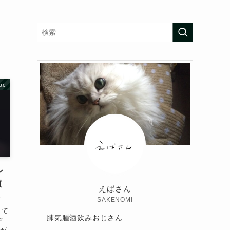
ac
ン
買
えばさん
ら
SAKENOMI
して
肺気腫酒飲みおじさん
デ