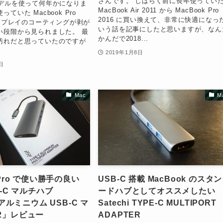
さんです。 しばらく前に長年使ってい
モデルを使って何年かになりま
MacBook Air 2011 から MacBook Pro
ていた Macbook Pro
2016 に買い換えて、非常に快適になっ
ィスプレイのコーティングが剥が
いう話を記事にしたと思いますが、なん
い段階から見られました。 最
かんだで2018...
汚れだと思っていたのですが
2019年1月8日
日
Mac
M
 Pro で使い勝手の良い
USB-C 搭載 MacBook のスタ
E-C マルチハブ
ードハブとしてオススメしたい
i アルミニウム USB-C マ
Satechi TYPE-C MULTIPORT
2」レビュー
ADAPTER