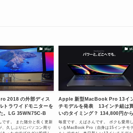
Mac
M
 pro 2018 の外部ディス
Apple 新型MacBook Pro 13イ
ルトラワイドモニターを
チモデルを発表 13インチ組は
。LG 35WN75C-B
いのタイミング？ 134,800円か
んです。 また随分と長く更新
毎度です、えばさんです。 ボクも愛用
が、久しぶりにパソコン周り
いるMacBook Pro（自身は15インチモ