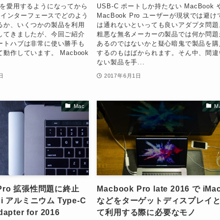
pro を愛用するようになってから
USB-C ポートしか持たない MacBook 
みのインターフェースでどのよう
MacBook Pro ユーザーが現状では避け
るか、いくつかの製品を利用
は通れないといっても良いアダプタ問題
してきましたが、今回ご紹介
粗悪な無名メーカーの製品では何か問題
ートハブは非常に使い勝手も
あるのではないかと疑心暗鬼で製品を購
動作しています。 Macbook
するのもはばかられます。そん中、間違
ない製品を手...
日
2017年6月1日
Mac
M
 Pro 拡張性問題に終止
Macbook Pro late 2016 で iMa
chi アルミニウム Type-C
などをターゲットディスプレイ
apter for 2016
て利用する際に必要なモノ