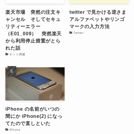
楽天市場 突然の注文キ
twitter で見かける逆さま
ャンセル そしてセキュ
アルファベットやリンゴ
リティーエラー
マークの入力方法
（E01_009） 突然楽天
Twitter
から利用停止措置がとら
れた話
ネット関連
iPhone の名前がいつの
間にか iPhone(2) になっ
てたので直しといた
iPhone