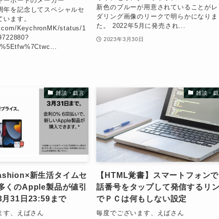
キーボードのメーカー
新色のブルーが用意されていることがレ
nが6周年を記念してスペシャルセ
ダリング画像のリークで明らかになりま
ています。
た。 2022年5月に発売され...
er.com/KeychronMK/status/1
9722880?
2023年3月30日
c%5Etfw%7Ctwc...
日
雑談・戯言
雑談・戯
Fashion×新生活タイムセ
【HTML覚書】スマートフォン
くのApple製品が値引
話番号をタップして発信するリ
月31日23:59まで
でＰＣは何もしない設定
ます、えばさん
毎度でございます、えばさん