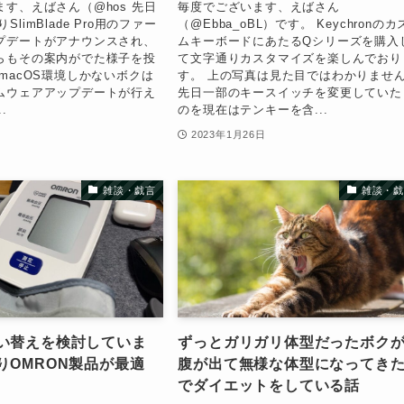
す、えばさん（@hos 先日
毎度でございます、えばさん
よりSlimBlade Pro用のファー
（@Ebba_oBL）です。 Keychronのカ
プデートがアナウンスされ、
ムキーボードにあたるQシリーズを購入
らもその案内がでた様子を投
て文字通りカスタマイズを楽しんでおり
macOS環境しかないボクは
す。 上の写真は見た目ではわかりませ
ムウェアアップデートが行え
先日一部のキースイッチを変更していた
.
のを現在はテンキーを含...
日
2023年1月26日
雑談・戯言
雑談・戯
い替えを検討していま
ずっとガリガリ体型だったボク
りOMRON製品が最適
腹が出て無様な体型になってき
でダイエットをしている話