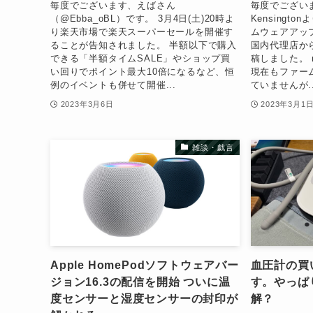
毎度でございます、えばさん
毎度でございま
（@Ebba_oBL）です。 3月4日(土)20時よ
Kensington
り楽天市場で楽天スーパーセールを開催す
ムウェアアッ
ることが告知されました。 半額以下で購入
国内代理店か
できる「半額タイムSALE」やショップ買
稿しました。 
い回りでポイント最大10倍になるなど、恒
現在もファー
例のイベントも併せて開催...
ていませんが..
2023年3月6日
2023年3月1
雑談・戯言
Apple HomePodソフトウェアバー
血圧計の買
ジョン16.3の配信を開始 ついに温
す。やっぱ
度センサーと湿度センサーの封印が
解？