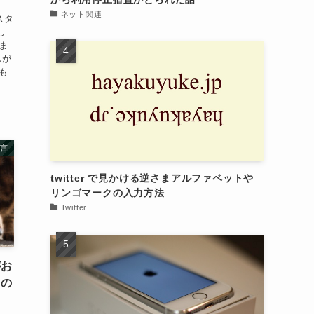
ネット関連
スタ
し
ま
んが
も
言
twitter で見かける逆さまアルファベットや
リンゴマークの入力方法
Twitter
がお
たの