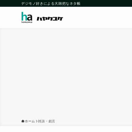
デジモノ好きによる大雑把なネタ帳
ホーム
雑談・戯言