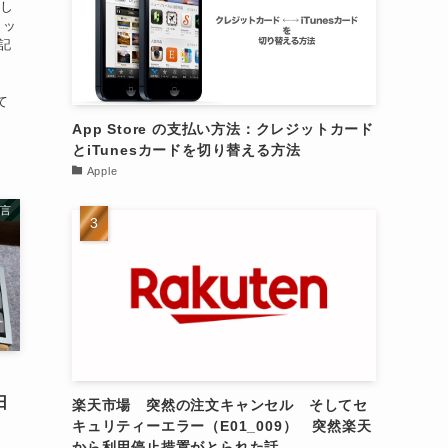
載し
タッ
記
て
App Store の支払い方法：クレジットカード
とiTunesカードを切り替える方法
Apple
言
日
楽天市場 突然の注文キャンセル そしてセ
キュリティーエラー（E01_009） 突然楽天
から利用停止措置がとられた話