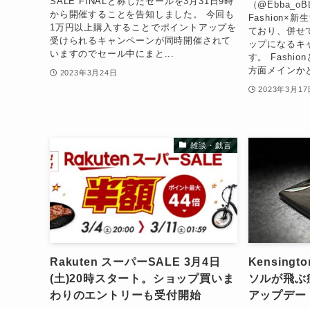
SALE FINALと称したセールを3月31日9時
（@Ebba_o
から開催することを告知しました。 今回も
Fashion
1万円以上購入することでポイントアップを
ており、併せ
受けられるキャンペーンが同時開催されて
ップになるキ
いますのでセール中にまと...
す。 Fash
方面メインかと思
2023年3月24日
2023年3月17
雑談・戯言
Rakuten スーパーSALE 3月4日
Kensingt
(土)20時スタート。ショップ買いま
ソルが飛ぶ
わりのエントリーも受付開始
アップデー