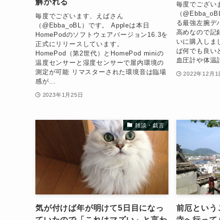
解かれる
毎度でござい
（@Ebba_
毎度でございます、えばさん
る最強左腕デ
（@Ebba_oBL）です。 Appleは本日
高めなので記
HomePodのソフトウェアバージョン16.3を
いに購入しま
正式にリリースしています。
ば何でも良い
HomePod（第2世代）とHomePod miniの
血圧計や体温計
温度センサーと湿度センサーで屋内環境の
測定が可能 リマスターされた環境音は臨場
2022年12月1
感が...
2023年1月25日
雑談・戯言
気が付けば年が明けて5日目になっ
前厄という
ていたので「これはマズい」と言わ
寺へ行って