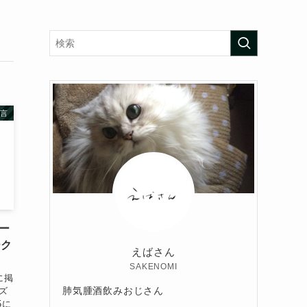
言
ルー
ーク
えばさん
SAKENOMI
eに掲
肺気腫酒飲みおじさん
ズ
5に