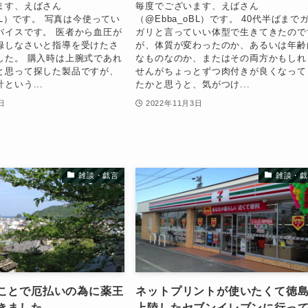
ます、えばさん
毎度でございます、えばさん
oBL）です。 写真は今使ってい
（@Ebba_oBL）です。 40代半ばまで
バイスです。 医者から血圧が
ガリと言っていい体型で生きてきたので
録しなさいと指導を受けたさ
が、体質が変わったのか、あるいは年齢
した。 購入時は上腕式であれ
なものなのか、またはその両方かもしれ
と思って探した製品ですが、
せんがちょっとずつ肉付きが良くなって
という...
たかと思うと、気がつけ...
日
2022年11月3日
雑談・戯言
雑談・戯
ことで厄払いの為に薬王
ネットプリントが使いたくて徳
きました
上陸したセブンイレブンに行っ