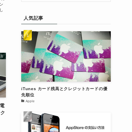
ン
し
人気記事
言
iTunes カード残高とクレジットカードの優
先順位
Apple
で電
ンク