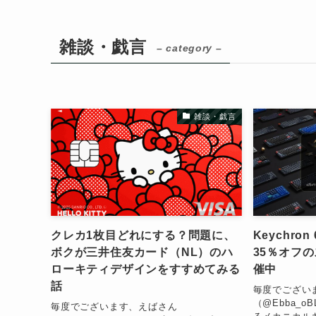
雑談・戯言
– category –
雑談・戯言
クレカ1枚目どれにする？問題に、
Keychr
ボクが三井住友カード（NL）のハ
35％オフ
ローキティデザインをすすめてみる
催中
話
毎度でござい
（@Ebba_
毎度でございます、えばさん