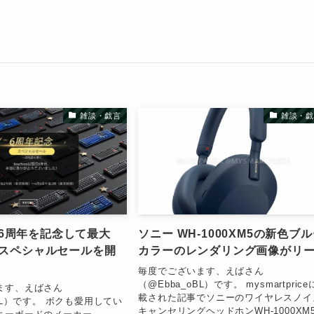
雑談・戯言
雑談・戯
on 6周年を記念して最大
ソニー WH-1000XM5の新色ブ
のスペシャルセールを開
カラーのレンダリング画像がリ
毎度でございます、えばさん
（@Ebba_oBL）です。 mysmartpric
ます、えばさん
載された記事でソニーのワイヤレスノイ
oBL）です。 ボクも愛用してい
キャンセリングヘッドホンWH-1000XM