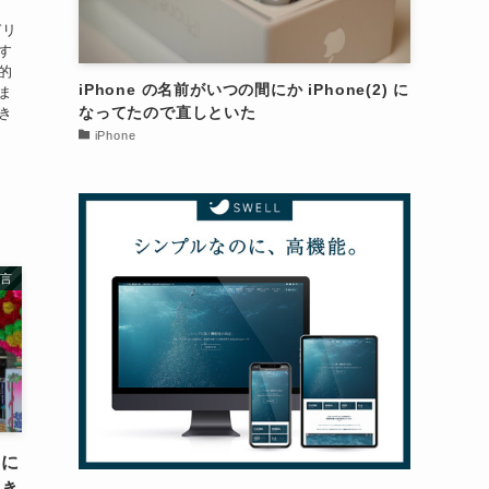
ガリ
す
的
iPhone の名前がいつの間にか iPhone(2) に
ま
なってたので直しといた
き
iPhone
言
島に
てき