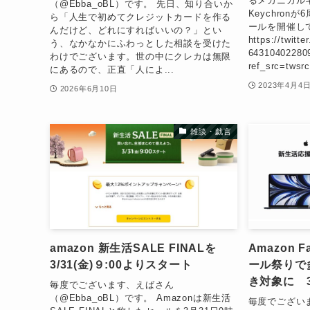
るメカニカル
（@Ebba_oBL）です。 先日、知り合いか
Keychro
ら「人生で初めてクレジットカードを作る
ールを開催し
んだけど、どれにすればいいの？」とい
https://twitt
う、なかなかにふわっとした相談を受けた
64310402280
わけでございます。世の中にクレカは無限
ref_src=twsr
にあるので、正直「人によ...
2023年4月4
2026年6月10日
雑談・戯言
amazon 新生活SALE FINALを
Amazon 
3/31(金)９:00よりスタート
ール祭りで多
き対象に 3
毎度でございます、えばさん
（@Ebba_oBL）です。 Amazonは新生活
毎度でござい