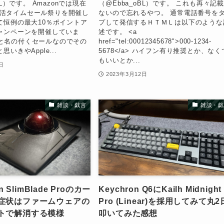
BL）です。 Amazonでは現在
（@Ebba_oBL）です。 これも再々記
×新生活タイムセール祭りを開催し
ないので忘れるやつ。 通常電話番号を
て恒例の最大10％ポイントア
プして発信するＨＴＭＬは以下のような
ャンペーンを開催していま
述です。 <a
ionと名の付くセールなのでその
href="tel:00012345678">000-1234-
いきやApple...
5678</a> ハイフン有り推奨とか、なく
もいいとか...
日
2023年3月12日
雑談・戯言
雑談・戯
on SlimBlade Proのカー
Keychron Q6にKailh Midnight
症状はファームウェアの
Pro (Linear)を採用してみて丸2
トで解消する模様
叩いてみた感想