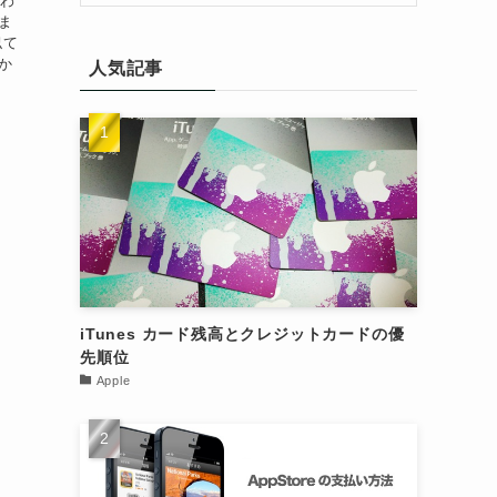
思わ
ま
似て
か
人気記事
iTunes カード残高とクレジットカードの優
先順位
Apple