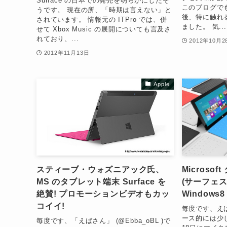
Surface の日本での発売を明らかにしたそ
このブログで
うです。 現在の所、「時期は言えない」と
後、特に触れ
されています。 情報元の ITPro では、併
ました。 気...
せて Xbox Music の展開についても言及さ
れており、...
2012年10月2
2012年11月13日
Apple
スティーブ・ウォズニアック氏、
Microsof
MS のタブレット端末 Surface を
(サーフェス
絶賛! プロモーションビデオもカッ
Windows8
コイイ!
毎度です、えば 
ース的には少
毎度です、「えばさん」 (@Ebba_oBL )で