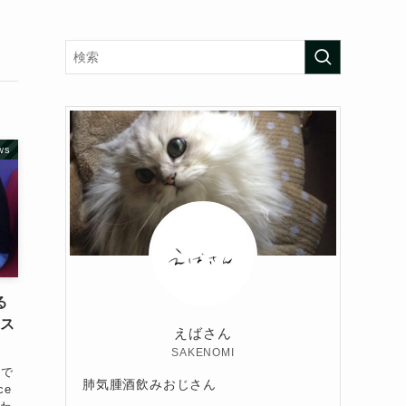
ws
る
テス
えばさん
SAKENOMI
)で
肺気腫酒飲みおじさん
ce