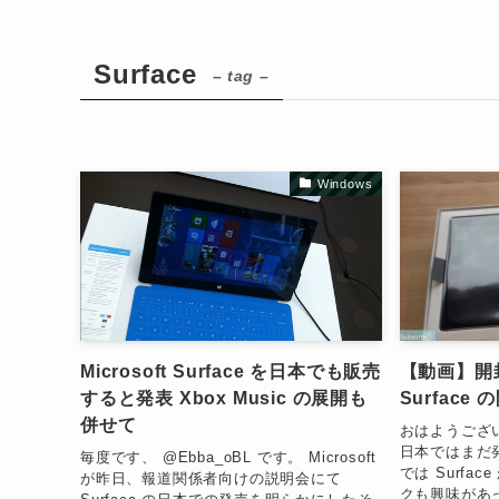
Surface
– tag –
Windows
Microsoft Surface を日本でも販売
【動画】開封の
すると発表 Xbox Music の展開も
Surface
併せて
おはようござい
日本ではまだ
毎度です、 @Ebba_oBL です。 Microsoft
では Surfa
が昨日、報道関係者向けの説明会にて
クも興味があ