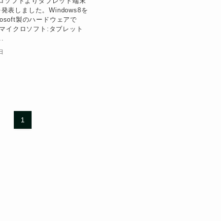
クロソフトよりタブレット端末
」を発表しました。Windows8を
rosoft製のハードウェアで
：マイクロソフト:タブレット
.
日
1