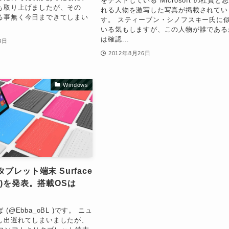
をテストしている Microsoft の社員と
も取り上げましたが、その
れる人物を激写した写真が掲載されてい
る事無く今日まできてしまい
す。 スティーブン・シノフスキー氏に
いる気もしますが、この人物が誰である
は確認...
8日
2012年8月26日
Windows
t タブレット端末 Surface
)を発表。搭載OSは
(@Ebba_oBL )です。 ニュ
し出遅れてしまいましたが、