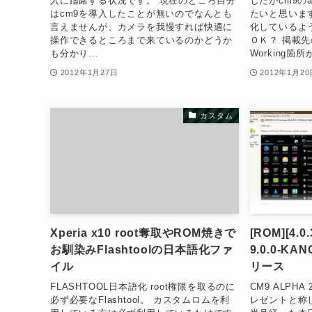
入に躊躇する状況です。 現在のところ自分
したがcm9の
はcm9を導入したことが無いのでなんとも
たいと思います
言えませんが、カメラを我慢すれば快適に
化しているよ
操作できるところまで来ているのかどうか
ＯＫ？ 掲載
も分かり...
Working箇所が
2012年1月27日
2012年1月20
カスタム
Xperia x10 root奪取やROM焼きで
[ROM][4.0
お馴染みFlashtoolの日本語化ファ
9.0.0-KANG
イル
リース
FLASHTOOL日本語化 root権限を取るのに
CM9 ALPH
必ず必要なFlashtool。 カスタムロムを利
レゼントと称