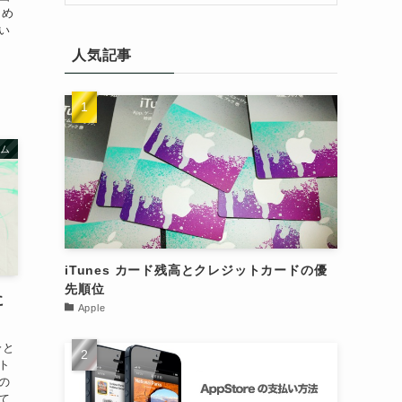
なめ
い
人気記事
ム
iTunes カード残高とクレジットカードの優
先順位
に
Apple
分と
ト
の
て