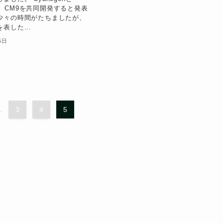
iaが、CM9を共同開発すると発表
少々の時間がたちましたが、
表した...
5日
..
3
4
5