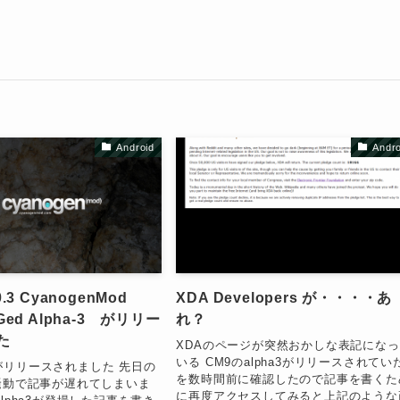
Android
Andro
0.3 CyanogenMod
XDA Developers が・・・・あ
NGed Alpha-3 がリリー
れ？
た
XDAのページが突然おかしな表記にな
いる CM9のalpha3がリリースされてい
a3 がリリースされました 先日の
を数時間前に確認したので記事を書くた
止騒動で記事が遅れてしまいま
に再度アクセスしてみると上記のような