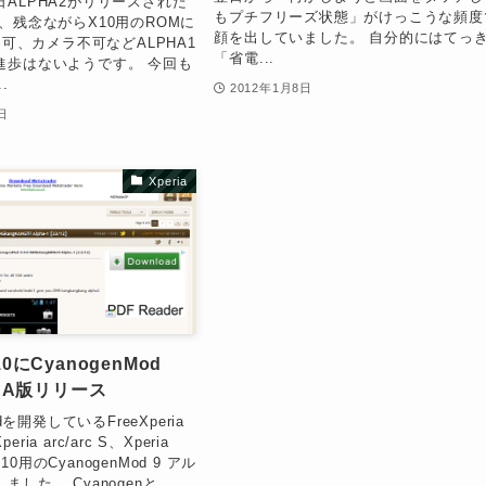
ALPHA2がリリースされた
もプチフリーズ状態」がけっこうな頻度
、残念ながらX10用のROMに
顔を出していました。 自分的にはてっ
i不可、カメラ不可などALPHA1
「省電...
進歩はないようです。 今回も
.
2012年1月8日
日
Xperia
10にCyanogenMod
LPHA版リリース
odを開発しているFreeXperia
ia arc/arc S、Xperia
 X10用のCyanogenMod 9 アル
ました。 Cyanogenと