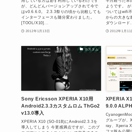
用している方は必ず利用しているわけです
半月経った本日
が、どんどんバージョンアップされて今で
ようです。 が
はv0.6.6.0。 2.3.3祭りの頃から比較しても
ついてはwif
インターフェースも随分変わりました。
からの大きな
[TOOL/X10]...
ダウンロード..
2012年1月13日
2012年1月11
カスタム
Sony Ericsson XPERIA X10用
XPERIA X
Android2.3.3カスタムロム ThGo2
9.0.0 A
v13.0導入
CyanogenM
グループが、Xper
XPERIA X10 (SO-01B)にAndroid2.3.3を
ray、Xperia
導入してしまう 今更感満点ですが、このブ
ファ版を公開し