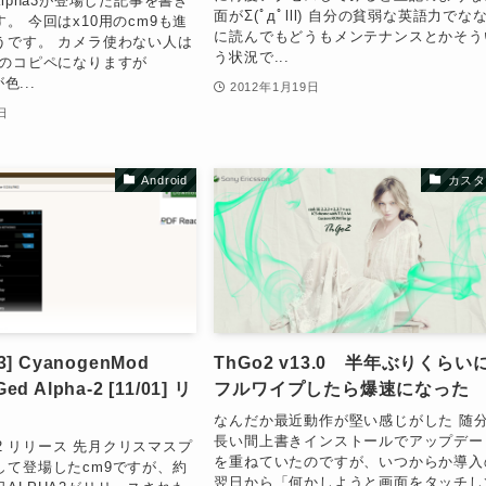
alpha3が登場した記事を書き
面がΣ(ﾟдﾟlll) 自分の貧弱な英語力でな
。 今回はx10用のcm9も進
に読んでもどうもメンテナンスとかそう
うです。 カメラ使わない人は
う状況で...
先のコピペになりますが
色...
2012年1月19日
日
Android
カスタ
.3] CyanogenMod
ThGo2 v13.0 半年ぶりくらい
ed Alpha-2 [11/01] リ
フルワイプしたら爆速になった
なんだか最近動作が堅い感じがした 随
長い間上書きインストールでアップデー
A 2 リリース 先月クリスマスプ
を重ねていたのですが、いつからか導入
して登場したcm9ですが、約
翌日から「何かしようと画面をタッチし