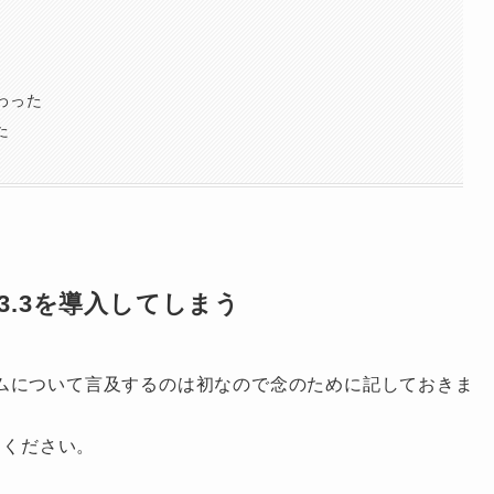
わった
た
id2.3.3を導入してしまう
ムについて言及するのは初なので念のために記しておきま
てください。