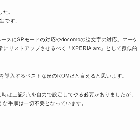
ました。
誕生です。
ベースにSPモードの対応やdocomoの絵文字の対応。マーケ
常にリストアップさせるべく「XPERIA arc」として擬似的
.3を導入するベストな形のROMだと言えると思います。
導入時は上記3点を自力で設定してやる必要がありましたが、
ような手順は一切不要となっています。