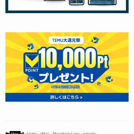
Mac
Apple
iMac
Mountain Lion
private