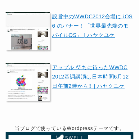
設営中のWWDC2012会場に iOS
6 のバナー！「世界最先端のモ
バイルOS」 | ハヤクユケ
アップル 待ちに待ったWWDC
2012基調講演は日本時間6月12
日午前2時から!! | ハヤクユケ
当ブログで使っているWordpressテーマです。