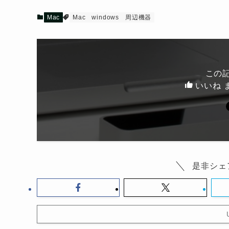
Mac
Mac
windows
周辺機器
この
いいね 
是非シェ