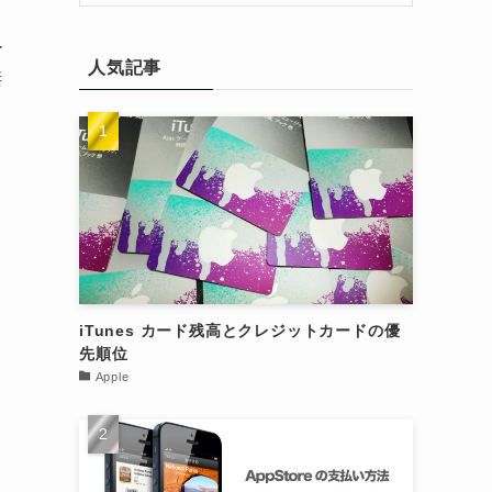
ー
人気記事
凄
iTunes カード残高とクレジットカードの優
先順位
Apple