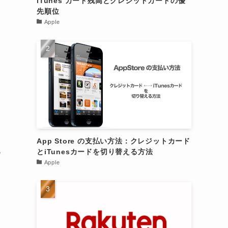
iTunes カード残高とクレジットカードの優
先順位
Apple
が
App Store の支払い方法：クレジットカード
既
とiTunesカードを切り替える方法
Apple
」