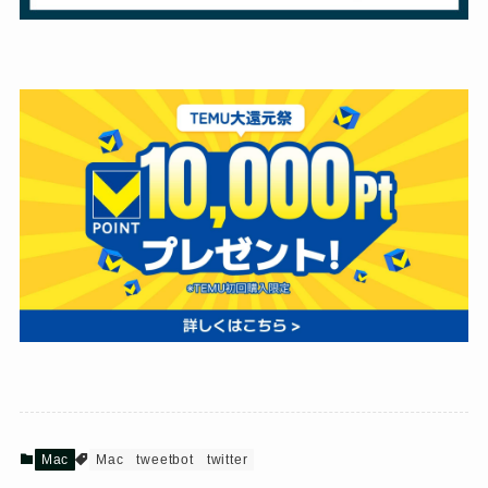
Mac
Mac
tweetbot
twitter