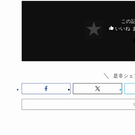
この
いいね 
是非シェ