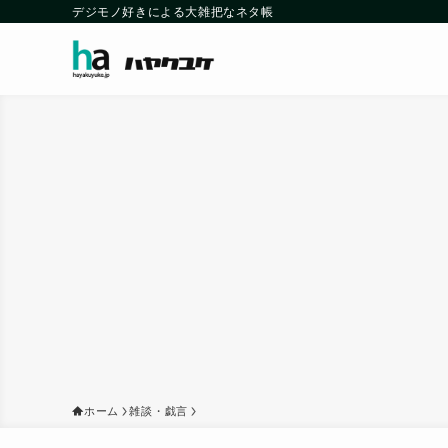
デジモノ好きによる大雑把なネタ帳
ホーム
雑談・戯言