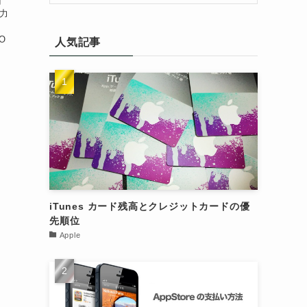
イ
入力
O
人気記事
iTunes カード残高とクレジットカードの優
先順位
Apple