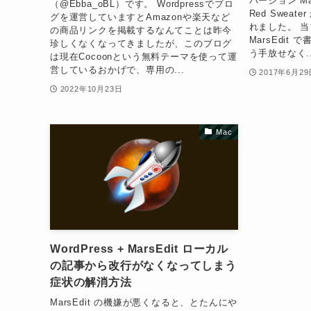
バージョン Ma
（@Ebba_oBL）です。 Wordpressでブロ
Red Sweate
グを運営していますとAmazonや楽天など
れました。 
の商品リンクを掲載するなんてことは昨今
MarsEdi
珍しくなくなってきましたが、このブログ
う手放せなく..
は現在Cocoonという無料テーマを使って運
営しているおかげで、専用の...
2017年6月29
2022年10月23日
Mac
WordPress + MarsEdit ローカル
の記事から改行がなくなってしまう
症状の解消方法
MarsEdit の機嫌が悪くなると、とたんにや