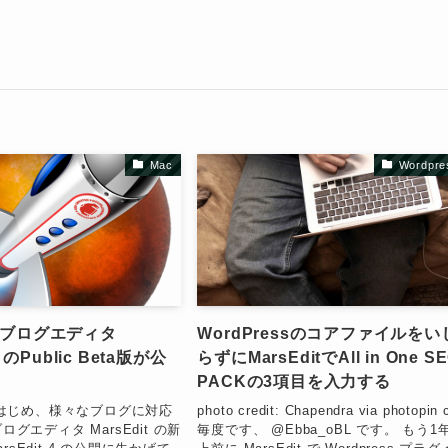
Mac
Wordpre
番ブログエディタ
WordPressのコアファイルをい
4 のPublic Beta版が公
らずにMarsEditでAll in One S
PACKの3項目を入力する
ssをはじめ、様々なブログに対応
photo credit: Chapendra via photopin 
ブログエディタ MarsEdit の新
毎度です、 @Ebba_oBL です。 もう1