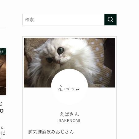
ss
じ
EO
えばさん
SAKENOMI
cc
肺気腫酒飲みおじさん
年以