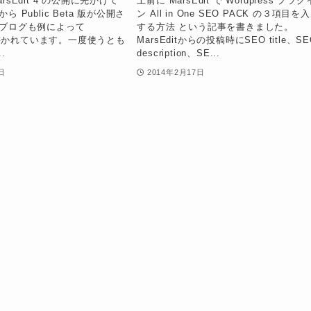
rsEdit 4 の公開に先かげて
上前に MarsEdit で Wordpress プラグ
r から Public Beta 版が公開さ
ン All in One SEO PACK の３項目を
当ブログも例によって
する方法 という記事を書きました。
t で書かれています。一度使うとも
MarsEditからの投稿時にSEO title、SE
.
description、SE...
日
2014年2月17日