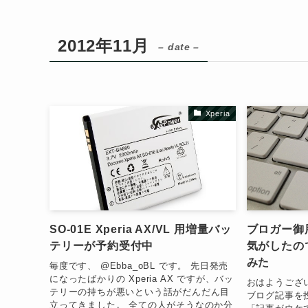
2012年11月
– date –
Xperia
SO-01E Xperia AX/VL 用増量バッ
ブロガー御
テリーが予約受付中
気がしたので 
みた
毎度です、 @Ebba_oBL です。 先日発売
になったばかりの Xperia AX ですが、バッ
おはようござい
テリーの持ちが悪いという話がだんだん目
ブログ記事を
立ってきました。 全ての人がそうなのか分