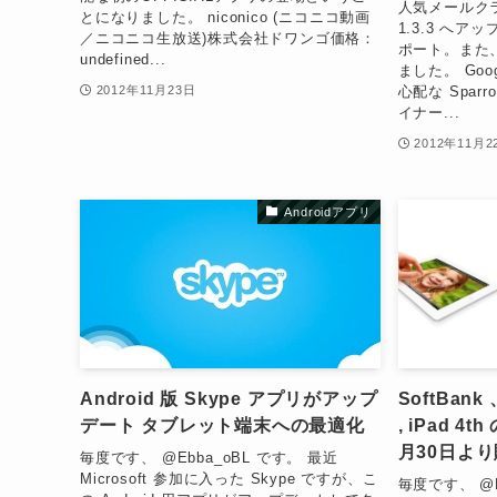
人気メールクラ
とになりました。 niconico (ニコニコ動画
1.3.3 へアッ
／ニコニコ生放送)株式会社ドワンゴ価格：
ポート。また、
undefined...
ました。 Go
心配な Spa
2012年11月23日
イナー...
2012年11月2
Androidアプリ
Android 版 Skype アプリがアップ
SoftBank 
デート タブレット端末への最適化
, iPad 4t
月30日よ
毎度です、 @Ebba_oBL です。 最近
Microsoft 参加に入った Skype ですが、こ
毎度です、 @E