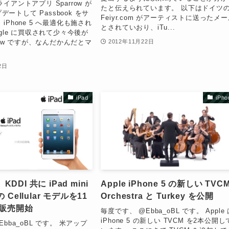
イアントアプリ Sparrow が
たと伝えられています。 以下はドイツ
プデートして Passbook をサ
Feiyr.com がアーティストに送ったメ
iPhone 5 へ最適化も施され
とされていおり、iTu...
ogle に買収されて少々今後が
rrow ですが、なんだかんだとマ
2012年11月22日
2日
iPad
iPho
、KDDI 共に iPad mini
Apple iPhone 5 の新しい TVC
h の Cellular モデルを11
Orchestra と Turkey を公開
り販売開始
毎度です、 @Ebba_oBL です。 Apple
iPhone 5 の新しい TVCM を2本公開し
bba_oBL です。 米アップ