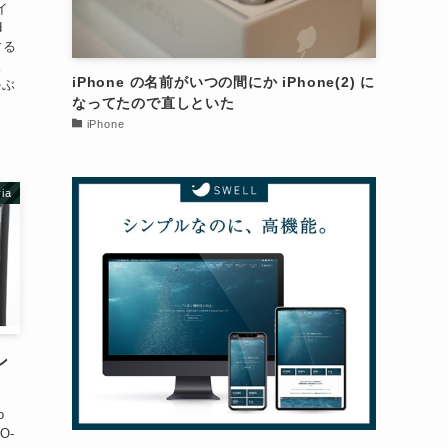
イ
d
する
仮
iPhone の名前がいつの間にか iPhone(2) に
かぶ
なってたので直しといた
iPhone
ia
ン
o
O-