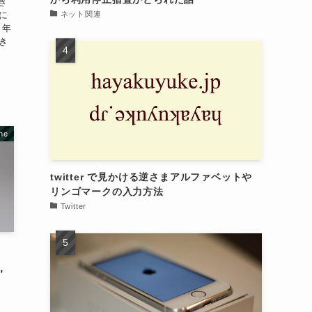
き
ネット関連
に
 年
き
ne
twitter で見かける逆さまアルファベットや
リンゴマークの入力方法
Twitter
,