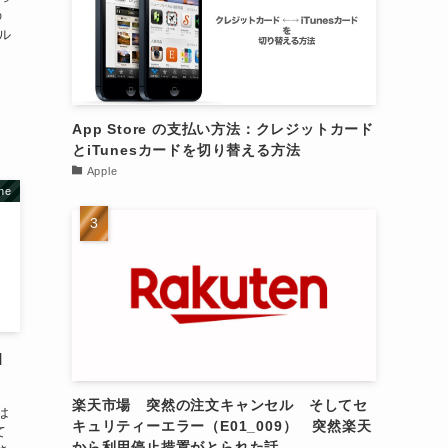
の
ール
App Store の支払い方法：クレジットカード
とiTunesカードを切り替える方法
Apple
ne
M
楽天市場 突然の注文キャンセル そしてセ
 は
キュリティーエラー（E01_009） 突然楽天
て
から利用停止措置がとられた話