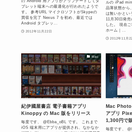
の Android 用アプリがアップデートしてタ
ルの iPad min
ブレット端末への最適化が行われたようで
品薄状態から
す。 参考URL マイクロソフトがSkypeの
は無いかとい
買収を完了 Nexus 7 を初め、最近では
11月30日発
Android タブレッ...
した。 現在ご利
ホーム｜...
2012年11月22日
2012年11月2
Mac
紀伊國屋書店 電子書籍アプリ
Mac Pho
Kinoppy の Mac 版をリリース
アプリ Pix
1,300円
毎度です、 @Ebba_oBL です。 これまで
iOS 端末用にアプリが提供され、なかなか
毎度です、 @E