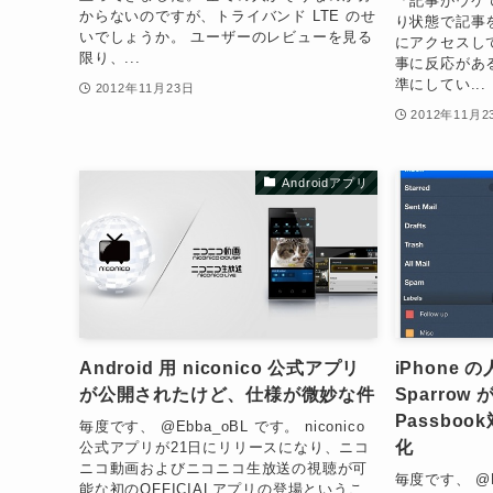
「記事がウケ
からないのですが、トライバンド LTE のせ
り状態で記事
いでしょうか。 ユーザーのレビューを見る
にアクセスし
限り、...
事に反応があ
準にしてい...
2012年11月23日
2012年11月2
Androidアプリ
Android 用 niconico 公式アプリ
iPhone
が公開されたけど、仕様が微妙な件
Sparro
Passbook
毎度です、 @Ebba_oBL です。 niconico
化
公式アプリが21日にリリースになり、ニコ
ニコ動画およびニコニコ生放送の視聴が可
毎度です、 @Eb
能な初のOFFICIALアプリの登場というこ