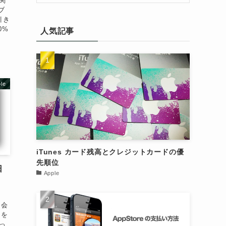
関
ブ
引き
0%
人気記事
le
iTunes カード残高とクレジットカードの優
先順位
日
Apple
ド会
クを
っ