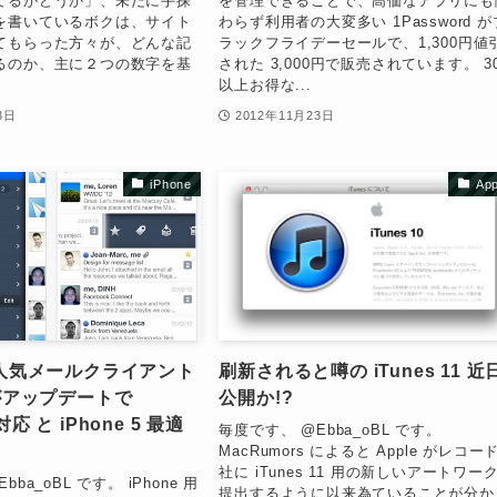
てるかどうか」、未だに手探
を管理できることで、高価なアプリにも
を書いているボクは、サイト
わらず利用者の大変多い 1Password が
てもらった方々が、どんな記
ラックフライデーセールで、1,300円値
るのか、主に２つの数字を基
された 3,000円で販売されています。 3
以上お得な...
3日
2012年11月23日
iPhone
App
 の人気メールクライアント
刷新されると噂の iTunes 11 近
w がアップデートで
公開か!?
対応 と iPhone 5 最適
毎度です、 @Ebba_oBL です。
MacRumors によると Apple がレコー
社に iTunes 11 用の新しいアートワー
ba_oBL です。 iPhone 用
提出するように以来為ていることが分か