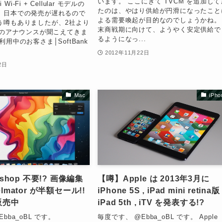
います。 ここにきて TVCM を追加して
i Wi-Fi + Cellular モデルの
たのは、やはり供給が円滑になったこと
、日本での発売が遅れるので
よる需要喚起が目的なのでしょうかね。
う噂もありましたが、2社より
末商戦期に向けて、ようやく安定供給で
売のアナウンスが聞こえてきま
るようになっ...
用中のお客さま│SoftBank
2012年11月22日
2日
Mac
iPho
toshop 不要!? 画像編集
【噂】Apple は 2013年3月に
elmator が半額セール!!
iPhone 5S , iPad mini retina版 
で販売中
iPad 5th , iTV を発表する!?
bba_oBL です。
毎度です、 @Ebba_oBL です。 Apple