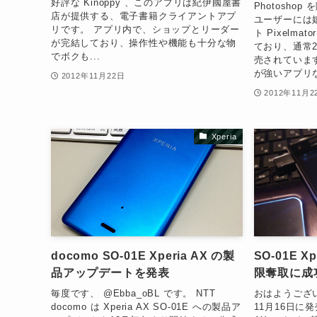
好評な Kinoppy 、このアプリは紀伊國屋書
Photosho
店が提供する、電子書籍クライアントアプ
ユーザーには
リです。 アプリ内で、ショップとリーダー
ト Pixelm
が完結しており、操作性や機能も十分な物
ており、通常2,
でボクも...
売されています
が強いアプリな
2012年11月22日
2012年11月2
Xperia
docomo SO-01E Xperia AX の製
SO-01E Xp
品アップデートを発表
限奪取に成
毎度です、 @Ebba_oBL です。 NTT
おはようござい
docomo は Xperia AX SO-01E への製品ア
11月16日に発売