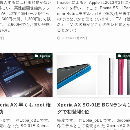
p を購入するには利用頻度が低い
Insider によると Apple は2013年3月に
嬉しい、高性能画像編集ソフ
ベントを行い、そこで iPhone 5S , iPa
ator が、現在半額セールを行っ
mini Retinaモデル , iTV（仮名)を発表
600円の所、1,300円にて販
のではないかと伝えています。 iTV （
。 2,600円でもお買い得感
名） iTV の名称がどこかのテレビ局と
のに...
るとかいう...
2日
2012年11月22日
Xperia
Xper
eria AX 早くも root 権
Xperia AX SO-01E BCNランキ
功
グで初登場1位
ます、 @Ebba_oBL です。
毎度です、 @Ebba_oBL です。 docom
になった SO-01E Xperia
冬モデルとして発売された Xperia AX S