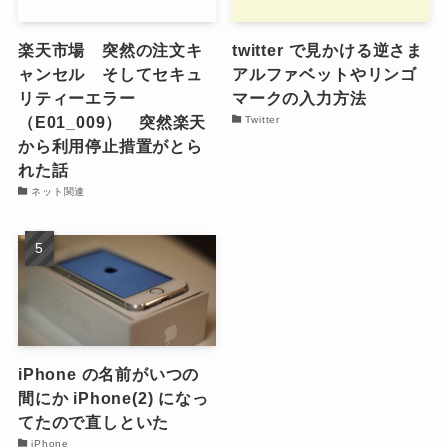
楽天市場 突然の注文キ
twitter で見かける逆さま
ャンセル そしてセキュ
アルファベットやリンゴ
リティーエラー
マークの入力方法
（E01_009） 突然楽天
Twitter
から利用停止措置がとら
れた話
ネット関連
iPhone の名前がいつの
間にか iPhone(2) になっ
てたので直しといた
iPhone