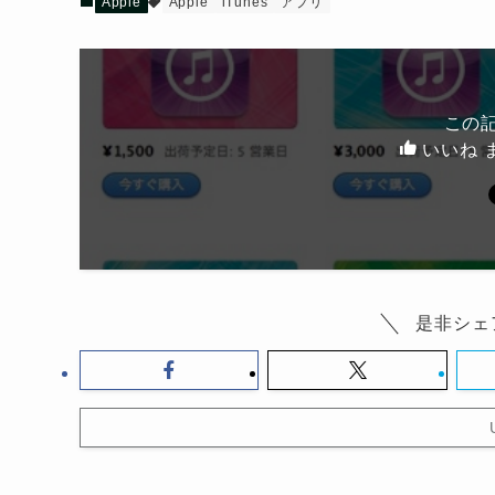
Apple
Apple
iTunes
アプリ
この
いいね 
是非シェ