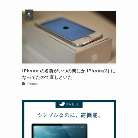
イ
iPhone の名前がいつの間にか iPhone(2) に
なってたので直しといた
iPhone