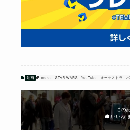
動画
music
STAR WARS
YouTube
オーケストラ
パ
この
いいね 