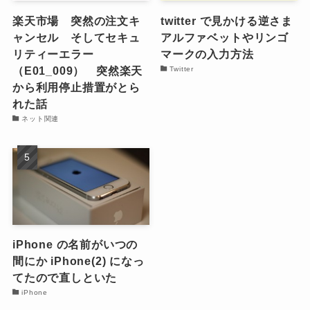
楽天市場 突然の注文キ
twitter で見かける逆さま
ャンセル そしてセキュ
アルファベットやリンゴ
リティーエラー
マークの入力方法
（E01_009） 突然楽天
Twitter
から利用停止措置がとら
れた話
ネット関連
iPhone の名前がいつの
間にか iPhone(2) になっ
てたので直しといた
iPhone