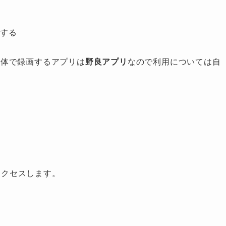
画する
 単体で録画するアプリは
野良アプリ
なので利用については自
 にアクセスします。