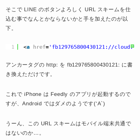
そこで LINE のボタンよろしく URL スキームを仕
込む事でなんとかならないかと手を加えたのが以
下。
1
<
a
href
=
'fb129765800430121://cloud.
?
アンカータグの http: を fb129765800430121: に書
き換えただけです。
これで iPhone は Feedly のアプリが起動するので
すが、Android ではダメのようです(‘A`)
うーん、この URL スキームはモバイル端末共通で
はないのか…。