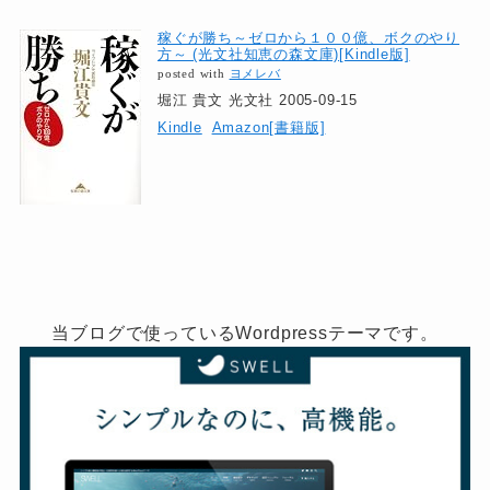
稼ぐが勝ち～ゼロから１００億、ボクのやり
方～ (光文社知恵の森文庫)[Kindle版]
posted with
ヨメレバ
堀江 貴文 光文社 2005-09-15
Kindle
Amazon[書籍版]
当ブログで使っているWordpressテーマです。