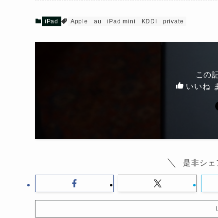
iPad
Apple
au
iPad mini
KDDI
private
この
いいね 
是非シェ