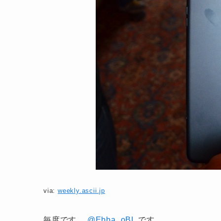
via:
weekly.ascii.jp
毎度です、
@Ebba_oBL
です。