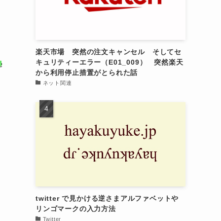
楽天市場 突然の注文キャンセル そしてセ
キュリティーエラー（E01_009） 突然楽天
e.com/public/basic.ics
?
から利用停止措置がとられた話
ネット関連
twitter で見かける逆さまアルファベットや
リンゴマークの入力方法
Twitter