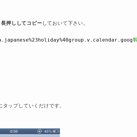
を
長押ししてコピー
しておいて下さい。
a.japanese%23holiday%40group.v.calendar.googl
にタップしていくだけです。