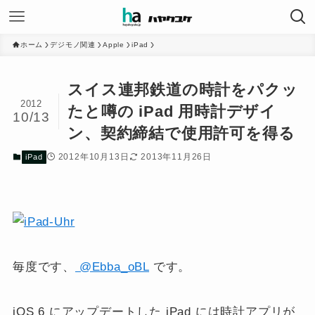
ホーム
デジモノ関連
Apple
iPad
スイス連邦鉄道の時計をパクッ
2012
たと噂の iPad 用時計デザイ
10/13
ン、契約締結で使用許可を得る
2012年10月13日
2013年11月26日
iPad
毎度です、
@Ebba_oBL
です。
iOS 6 にアップデートした iPad には時計アプリが