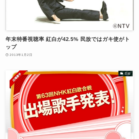
年末特番視聴率 紅白が42.5% 民放ではガキ使がト
ップ
2013年1月2日
芸能